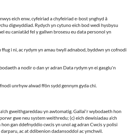
wys eich enw, cyfeiriad a chyfeiriad e-bost ynghyd â
fynychu digwyddiad. Rydych yn cytuno eich bod wedi hysbysu
el eu caniatâd fel y gallwn brosesu eu data personol yn
eu ffug i ni, ac rydym yn amau twyll adnabod, byddwn yn cofnodi
wybodaeth a nodir o dan yr adran Data rydym yn ei gasglu'n
cofnodi unrhyw alwad ffôn sydd gennym gyda chi.
is a'ch gweithgareddau yn awtomatig. Gallai'r wybodaeth hon
, porwr gwe neu system weithredu; (c) eich dewisiadau a'ch
 hon gan ddefnyddio cwcis yn unol ag adran Cwcis y polisi
u darparu, ac at ddibenion dadansoddol ac ymchwil.