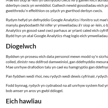
dderbyn cwcis yn wreiddiol. Gallwch newid gosodiadau eich porw
gweithredu'n effeithlon os ydych yn gwrthod derbyn cwcis.
Rydym hefyd yn defnyddio Google Analytics i fonitro sut mae'
manylu gwybodaeth fel nifer yr ymweliadau â'r siop ar-lein, o
Analytics yn gosod sawl cwci parhaus ar yriant caled eich cyfr
Bydd hyn yn atal Google Analytics rhag logio eich ymweliadau
Diogelwch
Byddwn yn prosesu eich data personol mewn modd sy'n sicrha
colled, dinistr neu ddifrod damweiniol, gan ddefnyddio mesurau
Mae unrhyw drafodion talu yn cael eu hamgryptio gan ddefnyd
Pan fyddwn wedi rhoi, neu rydych wedi dewis cyfrinair, rydych 
Fodd bynnag, rydych yn cydnabod na all unrhyw system fod yn g
bob amser yn aros yn gwbl ddiogel.
Eich hawliau