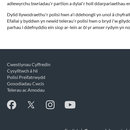
adlewyrchu bwriadau'r partïon a dylai'r holl ddarpariaethau e
Dylid llywodraethu'r polisi hwn a'i ddehongli yn unol â chyfr
Efallai y byddwn yn newid telerau'r polisi hwn o bryd i'w gil
parhau i ddefnyddio ein siop ar-lein ar ôl yr amser rydym yn 
Cwestiynau Cyffredin
Cysylltwch â Ni
Polisi Preifatrwydd
Gosodiadau Cwcis
Telerau ac Amodau