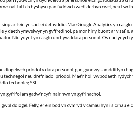
r naill ai i'ch hysbysu pan fyddwch wedi derbyn cwci, neu i wrthod
r siop ar-lein yn cael ei defnyddio. Mae Google Analytics yn cas
 ble y daeth ymwelwyr yn gyffredinol, pa mor hir y buont ar y sa
ifiadur. Nid ydynt yn casglu unrhyw ddata personol. Os nad ydych 
.
u diogelwch priodol y data personol, gan gynnwys amddiffyn rha
 technegol neu drefniadol priodol. Mae'r holl wybodaeth rydych yn 
dio technoleg SSL.
yn gyfrifol am gadw'r cyfrinair hwn yn gyfrinachol.
wbl ddiogel. Felly, er ein bod yn cymryd y camau hyn i sicrhau ei