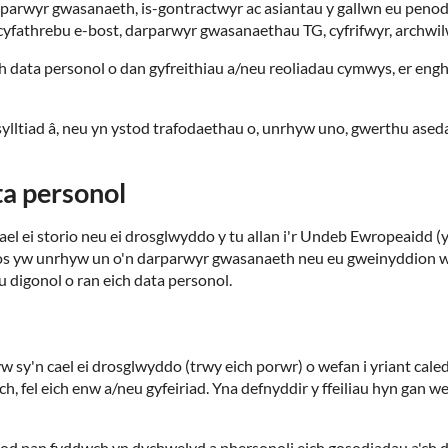
parwyr gwasanaeth, is-gontractwyr ac asiantau y gallwn eu penodi
yfathrebu e-bost, darparwyr gwasanaethau TG, cyfrifwyr, archwilw
ich data personol o dan gyfreithiau a/neu reoliadau cymwys, er engh
lltiad â, neu yn ystod trafodaethau o, unrhyw uno, gwerthu asedau
ta personol
cael ei storio neu ei drosglwyddo y tu allan i'r Undeb Ewropeaidd
 os yw unrhyw un o'n darparwyr gwasanaeth neu eu gweinyddion wed
 digonol o ran eich data personol.
w sy'n cael ei drosglwyddo (trwy eich porwr) o wefan i yriant caled
, fel eich enw a/neu gyfeiriad. Yna defnyddir y ffeiliau hyn gan
abod pan fyddwch yn dychwelyd a phersonoli eich gosodiadau a'ch d