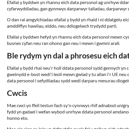
Efallai y byddwn yn rhannu eich data personol ag unrhyw ddar
cyfarwyddiadau, gan gynnwys darparwyr taliadau, darparwyr c
O dan rai amgylchiadau efallai y bydd yn rhaid i ni ddatgelu e
amddiffyn hawliau, eiddo, neu ddiogelwch trydydd parti.
Efallai y byddwn hefyd yn rhannu eich data personol mewn cysy
busnes cyfan neu ran ohono gan neu i mewn i gwmni arall.
Ble rydym yn dal a phrosesu eich da
Efallai y bydd rhai neu'r holl ddata personol sydd gennych yn 
gweinydd e-bost wedi'i leoli mewn gwlad y tu allan i'r UE neu
data personol i sefydliadau sydd wedi darparu mesurau diogelu
Cwcis
Mae cwci yn ffeil testun fach sy'n cynnwys rhif adnabod unigry
fydd yn gadael i wefan wybod unrhyw ddata personol amdanoch
honno eto.
Mae ein siop ar-lein yn defnyddio cwcis fel y gallwn eich adn