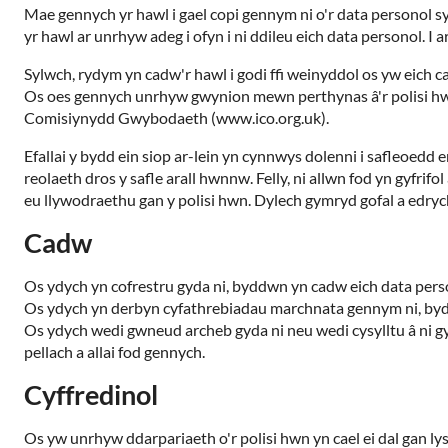
Mae gennych yr hawl i gael copi gennym ni o'r data personol s
yr hawl ar unrhyw adeg i ofyn i ni ddileu eich data personol. 
Sylwch, rydym yn cadw'r hawl i godi ffi weinyddol os yw eich c
Os oes gennych unrhyw gwynion mewn perthynas â'r polisi hwn 
Comisiynydd Gwybodaeth (www.ico.org.uk).
Efallai y bydd ein siop ar-lein yn cynnwys dolenni i safleoedd
reolaeth dros y safle arall hwnnw. Felly, ni allwn fod yn gyf
eu llywodraethu gan y polisi hwn. Dylech gymryd gofal a edrych 
Cadw
Os ydych yn cofrestru gyda ni, byddwn yn cadw eich data persono
Os ydych yn derbyn cyfathrebiadau marchnata gennym ni, byddw
Os ydych wedi gwneud archeb gyda ni neu wedi cysylltu â ni g
pellach a allai fod gennych.
Cyffredinol
Os yw unrhyw ddarpariaeth o'r polisi hwn yn cael ei dal gan ly