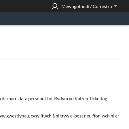
Mewngofnodi / Cofrestru
yn darparu data personol i ni. Rydym yn Kaizen Ticketing
rhyw gwestiynau,
cysylltwch â ni trwy e-bost
neu ffoniwch ni ar