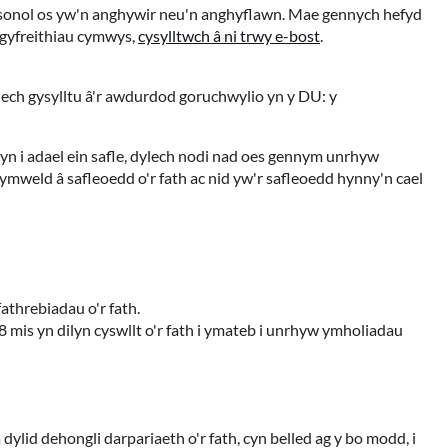
 personol os yw'n anghywir neu'n anghyflawn. Mae gennych hefyd
n gyfreithiau cymwys,
cysylltwch â ni trwy e-bost
.
ech gysylltu â'r awdurdod goruchwylio yn y DU: y
hyn i adael ein safle, dylech nodi nad oes gennym unrhyw
ymweld â safleoedd o'r fath ac nid yw'r safleoedd hynny'n cael
athrebiadau o'r fath.
mis yn dilyn cyswllt o'r fath i ymateb i unrhyw ymholiadau
ylid dehongli darpariaeth o'r fath, cyn belled ag y bo modd, i