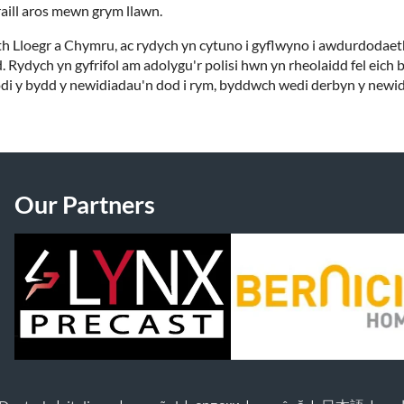
raill aros mewn grym llawn.
aith Lloegr a Chymru, ac rydych yn cytuno i gyflwyno i awdurdodae
ydd. Rydych yn gyfrifol am adolygu'r polisi hwn yn rheolaidd fel 
nodi y bydd y newidiadau'n dod i rym, byddwch wedi derbyn y newi
Our Partners