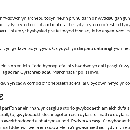
an fyddwch yn archebu tocyn neu'n prynu darn o nwyddau gan gynn
l rydych yn ei roi i ni am bobl eraill os ydych yn eu cofrestru i 
ru i ni am yr hysbysiad preifatrwydd hwn ac, lle bo angen, wedi ca
n wir, yn gyflawn ac yn gywir. Os ydych yn darparu data anghywir n
 ein siop ar-lein. Fodd bynnag, efallai y byddwn yn dal i gasglu'r 
l ag adran Cyfathrebiadau Marchnata'r polisi hwn.
byddwn yn cadw cofnod o'r ohebiaeth ac efallai y byddwn hefyd yn 
g
 partïon ar ein rhan, yn casglu a storio gwybodaeth am eich dyfa
arall; (b) gwybodaeth dechnegol am eich dyfais fel math o ddyfais
eich gweithredoedd a phatrymau pori. Rydym yn casglu'r wybodaeth
sail ddienw i wella ein siop ar-lein a'r gwasanaethau rydym yn e