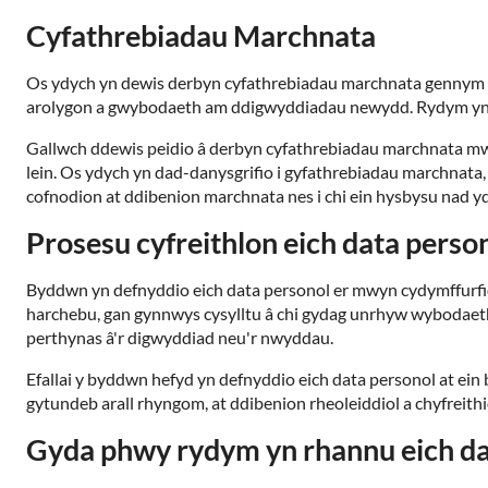
Cyfathrebiadau Marchnata
Os ydych yn dewis derbyn cyfathrebiadau marchnata gennym ni r
arolygon a gwybodaeth am ddigwyddiadau newydd. Rydym yn 
Gallwch ddewis peidio â derbyn cyfathrebiadau marchnata 
lein. Os ydych yn dad-danysgrifio i gyfathrebiadau marchnata
cofnodion at ddibenion marchnata nes i chi ein hysbysu nad
Prosesu cyfreithlon eich data perso
Byddwn yn defnyddio eich data personol er mwyn cydymffurfio
harchebu, gan gynnwys cysylltu â chi gydag unrhyw wybodae
perthynas â'r digwyddiad neu'r nwyddau.
Efallai y byddwn hefyd yn defnyddio eich data personol at e
gytundeb arall rhyngom, at ddibenion rheoleiddiol a chyfreithio
Gyda phwy rydym yn rhannu eich da