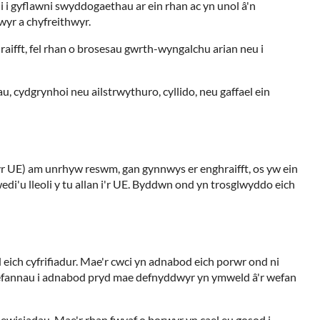
 i gyflawni swyddogaethau ar ein rhan ac yn unol â'n
yr a chyfreithwyr.
raifft, fel rhan o brosesau gwrth-wyngalchu arian neu i
, cydgrynhoi neu ailstrwythuro, cyllido, neu gaffael ein
 (yr UE) am unrhyw reswm, gan gynnwys er enghraifft, os yw ein
i'u lleoli y tu allan i'r UE. Byddwn ond yn trosglwyddo eich
 eich cyfrifiadur. Mae'r cwci yn adnabod eich porwr ond ni
 wefannau i adnabod pryd mae defnyddwyr yn ymweld â'r wefan
ewisiadau. Mae'r rhan fwyaf o borwyr yn cael eu gosod i