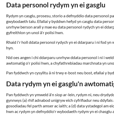
Data personol rydym yn ei gasglu
Rydym yn casglu, prosesu, storio a defnyddio data personol p
gwybodaeth talu. Efallai y byddwn hefyd yn casglu data persono
unrhyw berson arall y mae eu data personol rydych yn ei ddarpa
gyfreithlon yn unol â'r polisi hwn.
Rhaid i'r holl ddata personol rydych yn ei ddarparu i ni fod y
hyn.
Nid oes angen i chi ddarparu unrhyw ddata personol i ni i weld
awtomatig o'r polisi hwn, a chyfathrebiadau marchnata yn uno
Pan fyddwch yn cysylltu â ni trwy e-bost neu bost, efallai y 
Data rydym yn ei gasglu'n awtomati
Pan fyddwch yn ymweld â'n siop ar-lein, rydym ni, neu drydydd
gynnwys (a) rhif adnabod unigryw eich cyfrifiadur neu ddyfais 
gosodiadau fel parth amser ac iaith; a (d) data ystadegol am 
hwn ac rydym yn defnyddio'r wybodaeth rydym yn ei chasglu ar 