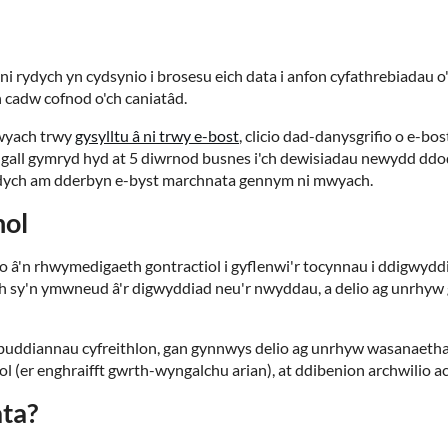
ydych yn cydsynio i brosesu eich data i anfon cyfathrebiadau o'r 
cadw cofnod o'ch caniatâd.
mwyach trwy
gysylltu â ni trwy e-bost
, clicio dad-danysgrifio o e-b
, gall gymryd hyd at 5 diwrnod busnes i'ch dewisiadau newydd ddod
 ydych am dderbyn e-byst marchnata gennym ni mwyach.
nol
 â'n rhwymedigaeth gontractiol i gyflenwi'r tocynnau i ddigwyd
th sy'n ymwneud â'r digwyddiad neu'r nwyddau, a delio ag unrh
in buddiannau cyfreithlon, gan gynnwys delio ag unrhyw wasanaeth
l (er enghraifft gwrth-wyngalchu arian), at ddibenion archwilio ac i
ta?