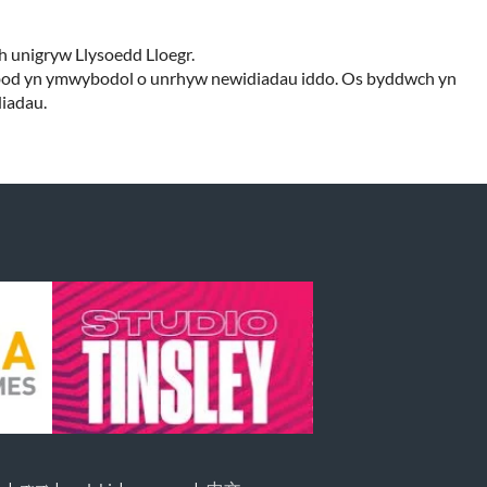
th unigryw Llysoedd Lloegr.
eich bod yn ymwybodol o unrhyw newidiadau iddo. Os byddwch yn
diadau.