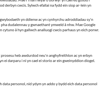
 derbyn cwcis. Sylwch efallai na fydd ein siop ar-lein yn
glu gwybodaeth yn ddienw ac yn cynhyrchu adroddiadau sy'n
fle, a pha dudalennau y gwnaethant ymweld â nhw. Mae Google
yn cytuno â hyn gallwch analluogi cwcis parhaus yn eich porwr.
g prosesu heb awdurdod neu'n anghyfreithlon ac yn erbyn
ei darparu i ni yn cael ei storio ar ein gweinyddion diogel.
ch data personol, nid ydym yn addo y bydd eich data personol