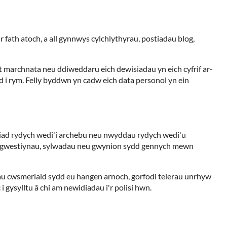
fath atoch, a all gynnwys cylchlythyrau, postiadau blog,
ost marchnata neu ddiweddaru eich dewisiadau yn eich cyfrif ar-
 i rym. Felly byddwn yn cadw eich data personol yn ein
diad rydych wedi'i archebu neu nwyddau rydych wedi'u
yw gwestiynau, sylwadau neu gwynion sydd gennych mewn
au cwsmeriaid sydd eu hangen arnoch, gorfodi telerau unrhyw
 gysylltu â chi am newidiadau i'r polisi hwn.