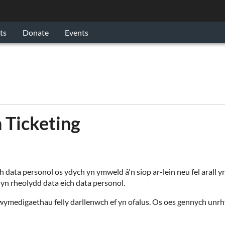
ts
Donate
Events
 Ticketing
h data personol os ydych yn ymweld â'n siop ar-lein neu fel arall 
yn rheolydd data eich data personol.
h rhwymedigaethau felly darllenwch ef yn ofalus. Os oes gennych un