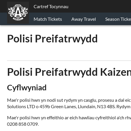
Cartref Tocynnau
Match Tickets
Away Travel
Season Ticke
Polisi Preifatrwydd
Polisi Preifatrwydd Kaizen
Cyflwyniad
Mae'r polisi hwn yn nodi sut rydym yn casglu, prosesu a dal eic
Solutions LTD o 459b Green Lanes, Llundain, N13 4BS. Rydym 
Mae'r polisi hwn yn effeithio ar eich hawliau cyfreithiol a'c
0208 858 0709.