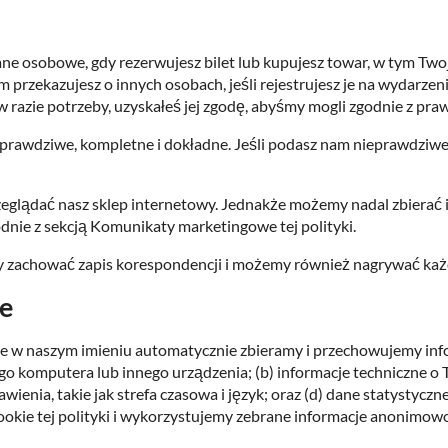
osobowe, gdy rezerwujesz bilet lub kupujesz towar, w tym Twoje 
przekazujesz o innych osobach, jeśli rejestrujesz je na wydarzeni
w razie potrzeby, uzyskałeś jej zgodę, abyśmy mogli zgodnie z pr
prawdziwe, kompletne i dokładne. Jeśli podasz nam nieprawdziwe
lądać nasz sklep internetowy. Jednakże możemy nadal zbierać in
dnie z sekcją Komunikaty marketingowe tej polityki.
emy zachować zapis korespondencji i możemy również nagrywać ka
ie
cie w naszym imieniu automatycznie zbieramy i przechowujemy info
 komputera lub innego urządzenia; (b) informacje techniczne o T
awienia, takie jak strefa czasowa i język; oraz (d) dane statystyc
cookie tej polityki i wykorzystujemy zebrane informacje anonimowo,