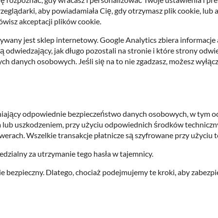
eglądarki, aby powiadamiała Cię, gdy otrzymasz plik cookie, lub 
ówisz akceptacji plików cookie.
any jest sklep internetowy. Google Analytics zbiera informacje 
 odwiedzający, jak długo pozostali na stronie i które strony odwie
 danych osobowych. Jeśli się na to nie zgadzasz, możesz wyłączyć
iający odpowiednie bezpieczeństwo danych osobowych, w tym o
 lub uszkodzeniem, przy użyciu odpowiednich środków techniczny
rach. Wszelkie transakcje płatnicze są szyfrowane przy użyciu t
iedzialny za utrzymanie tego hasła w tajemnicy.
ie bezpieczny. Dlatego, chociaż podejmujemy te kroki, aby zabezp