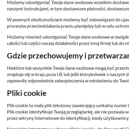
Możemy udostępniać Twoje dane osobowe wszelkim dostawco
naszymi instrukcjami, w tym dostawcom płatności, dostawcom
W pewnych okolicznościach możemy być zobowiązani do ujawn
procesów przeciwdziałania praniu pieniędzy lub w celu ochron
Możemy również udostępniać Twoje dane osobowe w związku z, l
całości lub części naszej działalności przez inną firmę lub do ni
Gdzie przechowujemy i przetwarz
Niektóre lub wszystkie Twoje dane osobowe mogą być przecho
znajduje się w kraju poza UE lub jeśli którykolwiek z naszyc
zapewniły odpowiednie zabezpieczenia w odniesieniu do Two
Pliki cookie
Plik cookie to mały plik tekstowy zawierający unikalny numer 
Plik cookie identyfikuje Twoją przeglądarkę, ale nie pozwala 
przez witryny internetowe do identyfikacji, kiedy użytkownic
Nasz sklep internetowy używa plików cookie, abyśmy mogli Ci