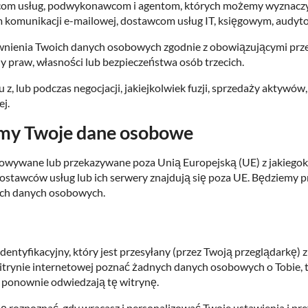
m usług, podwykonawcom i agentom, których możemy wyznaczyć d
 komunikacji e-mailowej, dostawcom usług IT, księgowym, audyt
ienia Twoich danych osobowych zgodnie z obowiązującymi przepi
y praw, własności lub bezpieczeństwa osób trzecich.
ub podczas negocjacji, jakiejkolwiek fuzji, sprzedaży aktywów, ko
ej.
amy Twoje dane osobowe
wywane lub przekazywane poza Unią Europejską (UE) z jakiegokol
h dostawców usług lub ich serwery znajdują się poza UE. Będziemy 
ich danych osobowych.
identyfikacyjny, który jest przesyłany (przez Twoją przeglądarkę
witrynie internetowej poznać żadnych danych osobowych o Tobie, ta
y ponownie odwiedzają tę witrynę.
ę rozpoznać, gdy wracasz i personalizować Twoje ustawienia i pr