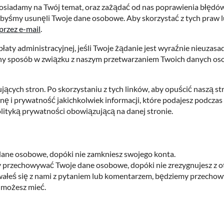
siadamy na Twój temat, oraz zażądać od nas poprawienia błędów
abyśmy usunęli Twoje dane osobowe. Aby skorzystać z tych praw l
przez e-mail
.
aty administracyjnej, jeśli Twoje żądanie jest wyraźnie nieuzasa
w inny sposób w związku z naszym przetwarzaniem Twoich danych 
jących stron. Po skorzystaniu z tych linków, aby opuścić naszą st
 i prywatność jakichkolwiek informacji, które podajesz podczas od
lityką prywatności obowiązującą na danej stronie.
 dane osobowe, dopóki nie zamkniesz swojego konta.
y przechowywać Twoje dane osobowe, dopóki nie zrezygnujesz z 
towałeś się z nami z pytaniem lub komentarzem, będziemy przech
e możesz mieć.