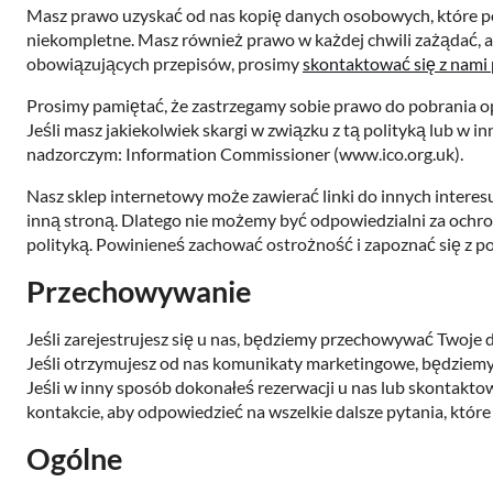
Masz prawo uzyskać od nas kopię danych osobowych, które po
niekompletne. Masz również prawo w każdej chwili zażądać, 
obowiązujących przepisów, prosimy
skontaktować się z nami 
Prosimy pamiętać, że zastrzegamy sobie prawo do pobrania opł
Jeśli masz jakiekolwiek skargi w związku z tą polityką lub 
nadzorczym: Information Commissioner (www.ico.org.uk).
Nasz sklep internetowy może zawierać linki do innych interesu
inną stroną. Dlatego nie możemy być odpowiedzialni za ochronę
polityką. Powinieneś zachować ostrożność i zapoznać się z po
Przechowywanie
Jeśli zarejestrujesz się u nas, będziemy przechowywać Twoje
Jeśli otrzymujesz od nas komunikaty marketingowe, będziem
Jeśli w inny sposób dokonałeś rezerwacji u nas lub skontak
kontakcie, aby odpowiedzieć na wszelkie dalsze pytania, któr
Ogólne