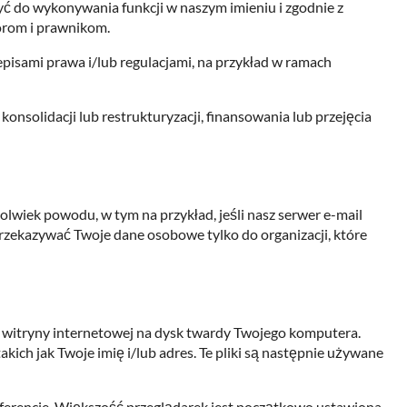
o wykonywania funkcji w naszym imieniu i zgodnie z
orom i prawnikom.
sami prawa i/lub regulacjami, na przykład w ramach
nsolidacji lub restrukturyzacji, finansowania lub przejęcia
wiek powodu, w tym na przykład, jeśli nasz serwer e-mail
przekazywać Twoje dane osobowe tylko do organizacji, które
) z witryny internetowej na dysk twardy Twojego komputera.
kich jak Twoje imię i/lub adres. Te pliki są następnie używane
eferencje. Większość przeglądarek jest początkowo ustawiona