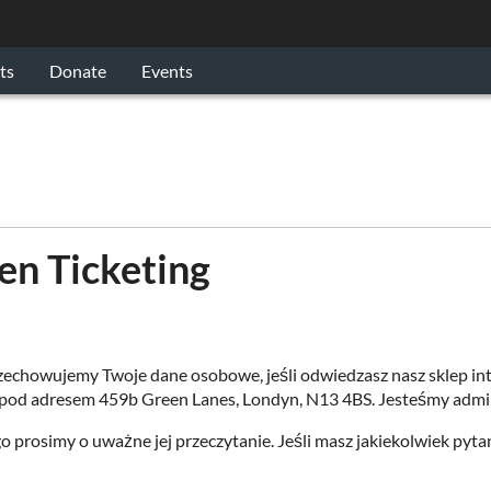
ts
Donate
Events
en Ticketing
 przechowujemy Twoje dane osobowe, jeśli odwiedzasz nasz sklep i
bą pod adresem 459b Green Lanes, Londyn, N13 4BS. Jesteśmy adm
o prosimy o uważne jej przeczytanie. Jeśli masz jakiekolwiek pyta