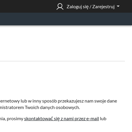
Zaloguj się / Zarejestruj
nternetowy lub w inny sposób przekazujesz nam swoje dane
inistratorem Twoich danych osobowych.
nia, prosimy
skontaktować się z nami przez e-mail
lub