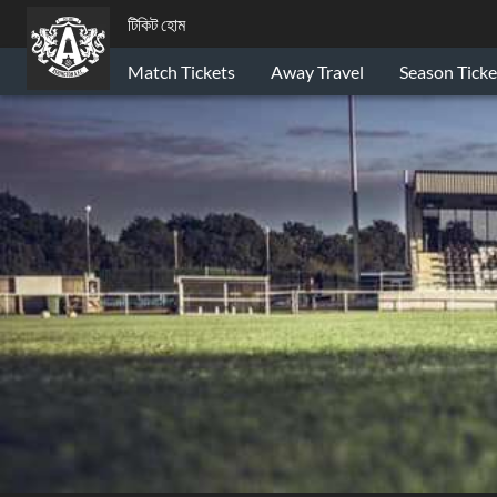
টিকিট হোম
Match Tickets
Away Travel
Season Ticke