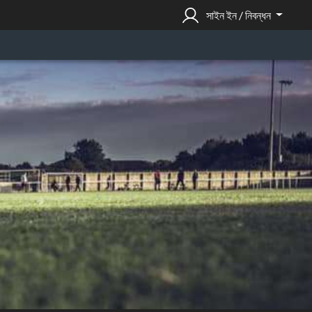
সাইন ইন / নিবন্ধন