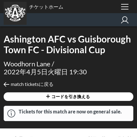
チケットホーム
Ashington AFC vs Guisborough
Town FC - Divisional Cup
Woodhorn Lane /
2022年4月5日火曜日 19:30
match ticketsに戻る
コードを引き換える
Tickets for this match are now on general sale.